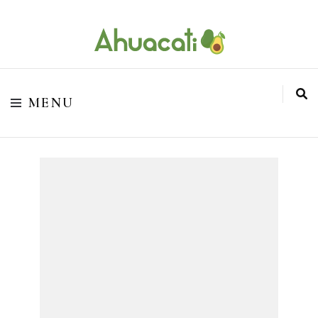
O melhor da Internet em um só lugar
Ahuacati
MENU