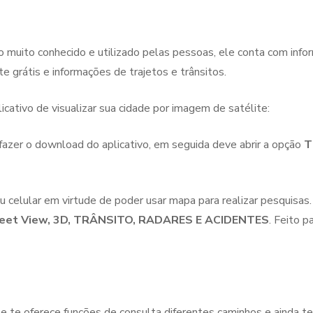
muito conhecido e utilizado pelas pessoas, ele conta com inf
e grátis e informações de trajetos e trânsitos.
cativo de visualizar sua cidade por imagem de satélite:
azer o download do aplicativo, em seguida deve abrir a opção
T
seu celular em virtude de poder usar mapa para realizar pesquisa
eet View, 3D, TRÂNSITO, RADARES E ACIDENTES
. Feito p
e te oferece funções de consulta diferentes caminhos e ainda t