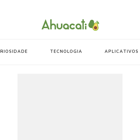
O melhor da Internet em um só lugar
Ahuacati
RIOSIDADE
TECNOLOGIA
APLICATIVOS
Mundo
Beleza
Mundo do esporte
Esportes
Mundo Animal
Divertidos