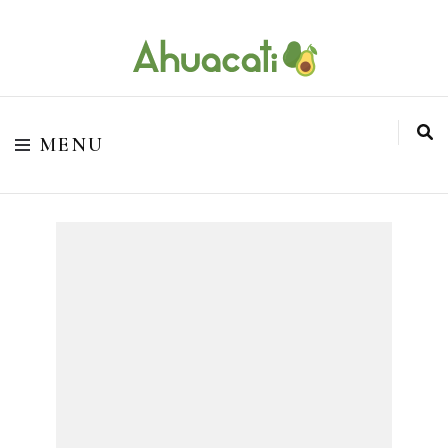
O melhor da Internet em um só lugar
Ahuacati
MENU