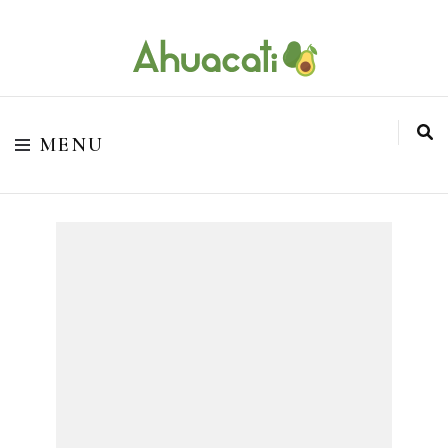
O melhor da Internet em um só lugar
Ahuacati
MENU