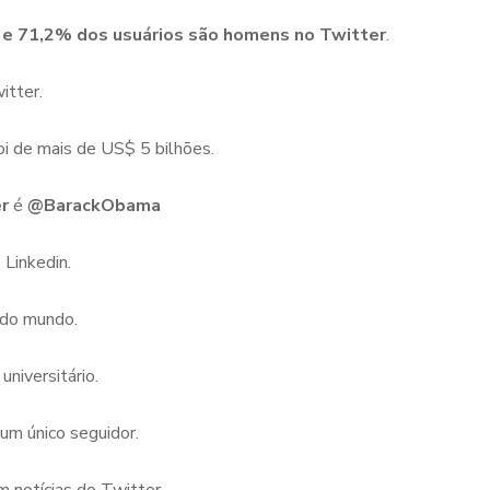
 e 71,2% dos usuários são homens no Twitter
.
itter.
oi de mais de US$ 5 bilhões.
er
é
@BarackObama
Linkedin.
 do mundo.
niversitário.
m único seguidor.