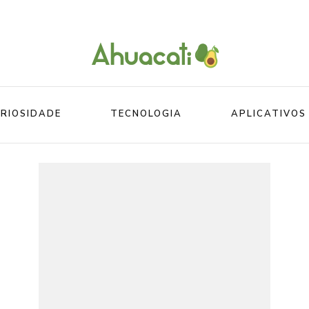
O melhor da Internet em um só lugar
Ahuacati
RIOSIDADE
TECNOLOGIA
APLICATIVOS
Mundo
Beleza
Mundo do esporte
Esportes
Mundo Animal
Divertidos