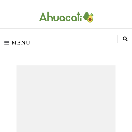
O melhor da Internet em um só lugar
Ahuacati
MENU