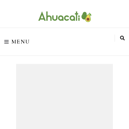
O melhor da Internet em um só lugar
Ahuacati
MENU