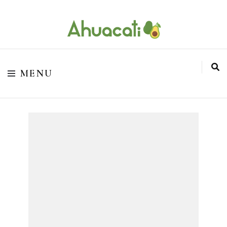
O melhor da Internet em um só lugar
Ahuacati
MENU