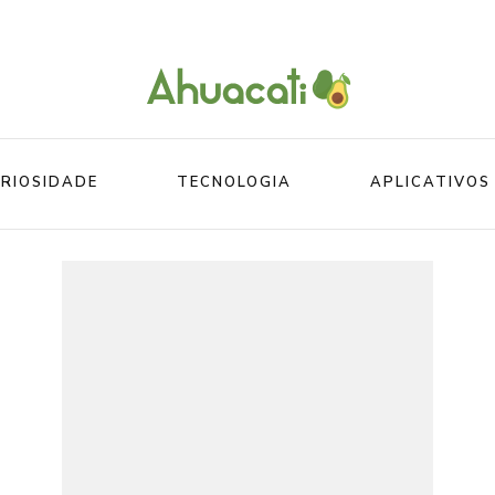
O melhor da Internet em um só lugar
Ahuacati
RIOSIDADE
TECNOLOGIA
APLICATIVOS
Mundo
Beleza
Mundo do esporte
Esportes
Mundo Animal
Divertidos