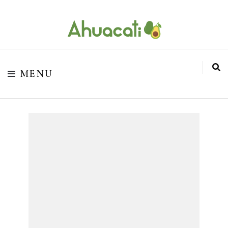
O melhor da Internet em um só lugar
Ahuacati
MENU