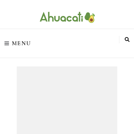
O melhor da Internet em um só lugar
Ahuacati
MENU