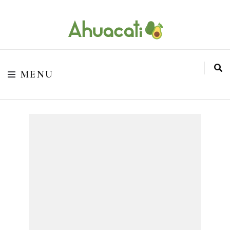
O melhor da Internet em um só lugar
Ahuacati
MENU