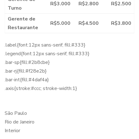
R$3.000
R$2.800
R$2.500
Turno
Gerente de
R$5.000
R$4.500
R$3.800
Restaurante
.label{font:12px sans-serif; fill:#333}
.legend{font:12px sans-serif; fill:#333}
.bar-sp{fill:#2b8cbe}
.bar-rj{fill:#f28e2b}
.bar-int{fill:#4daf4a}
.axis{stroke:#ccc; stroke-width:1}
São Paulo
Rio de Janeiro
Interior