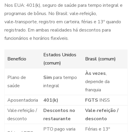
Nos EUA: 401(k), seguro de saúde para tempo integral e
programas de bônus. No Brasil: vale‑refeição,
vale‑transporte, registro em carteira, férias e 13º quando
registrado. Em ambas realidades há descontos para
funcionários e horários flexíveis.
Estados Unidos
Benefício
Brasil (comum)
(comum)
Às vezes
,
Plano de
Sim
para tempo
depende da
saúde
integral
franquia
Aposentadoria
401(k)
FGTS
INSS
Vale‑refeição /
Descontos no
Vale‑refeição /
desconto
restaurante
desconto
PTO pago varia
Férias e 13º