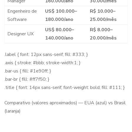
Manager
160.000/ano
30.000/mês
Engenheiro de
US$ 100.000–
R$ 10.000–
Software
180.000/ano
25.000/mês
US$ 80.000–
R$ 8.000–
Designer UX
140.000/ano
20.000/mês
.label { font: 12px sans-serif; fill: #333; }
.axis { stroke: #bbb; stroke-width:1; }
.bar-us { fill: #1e90ff; }
.bar-br { fill: #ff7f50; }
.title { font: 14px sans-serif; font-weight: bold; fill: #111; }
Comparativo (valores aproximados) — EUA (azul) vs Brasil
(laranja)