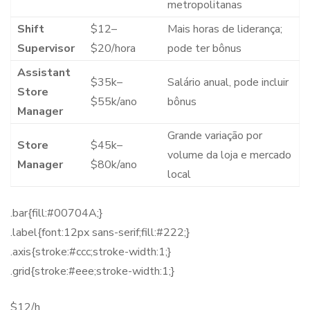
metropolitanas
Shift
$12–
Mais horas de liderança;
Supervisor
$20/hora
pode ter bônus
Assistant
$35k–
Salário anual, pode incluir
Store
$55k/ano
bônus
Manager
Grande variação por
Store
$45k–
volume da loja e mercado
Manager
$80k/ano
local
.bar{fill:#00704A;}
.label{font:12px sans-serif;fill:#222;}
.axis{stroke:#ccc;stroke-width:1;}
.grid{stroke:#eee;stroke-width:1;}
$12/h