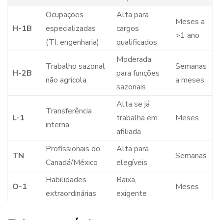
Ocupações
Alta para
Meses a
H-1B
especializadas
cargos
>1 ano
(TI, engenharia)
qualificados
Moderada
Trabalho sazonal
Semanas
H-2B
para funções
não agrícola
a meses
sazonais
Alta se já
Transferência
L-1
trabalha em
Meses
interna
afiliada
Profissionais do
Alta para
TN
Semanas
Canadá/México
elegíveis
Habilidades
Baixa,
O-1
Meses
extraordinárias
exigente