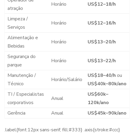
Horário
US$12–18/h
atração
Limpeza /
Horário
US$12–16/h
Serviços
Alimentação e
Horário
US$13–20/h
Bebidas
Segurança do
Horário
US$13–22/h
parque
Manutenção /
US$18–40/h
ou
Horário/Salário
Técnico
US$40k–80k/ano
TI / Especialistas
US$60k–
Anual
corporativos
120k/ano
Gerência
Anual
US$45k–90k/ano
.label{font:12px sans-serif; fill:#333} .axis{stroke:#ccc}