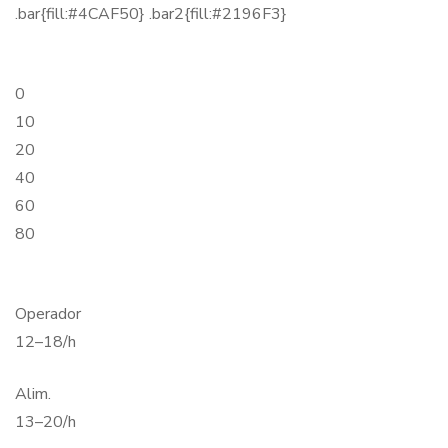
.bar{fill:#4CAF50} .bar2{fill:#2196F3}
0
10
20
40
60
80
Operador
12–18/h
Alim.
13–20/h