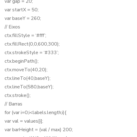
var gap = 20;
var startX = 50;
var baseY = 260;
// Eixos
ctx.fillStyle = ‘#fff’;
ctx.fillRect(0,0,600,300);
ctx.strokeStyle = ‘#333’;
ctx.beginPath();
ctx.moveTo(40,20);
ctx.lineTo(40,baseY);
ctx.lineTo(580,baseY);
ctx.stroke();
// Barras
for (var i=0;i<labels.length;i){
var val = values[i];
var barHeight = (val / max) 200;