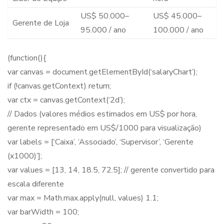
US$ 50.000–
US$ 45.000–
Gerente de Loja
95.000 / ano
100.000 / ano
(function(){
var canvas = document.getElementById(‘salaryChart’);
if (!canvas.getContext) return;
var ctx = canvas.getContext(‘2d’);
// Dados (valores médios estimados em US$ por hora,
gerente representado em US$/1000 para visualização)
var labels = [‘Caixa’, ‘Associado’, ‘Supervisor’, ‘Gerente
(x1000)’];
var values = [13, 14, 18.5, 72.5]; // gerente convertido para
escala diferente
var max = Math.max.apply(null, values) 1.1;
var barWidth = 100;