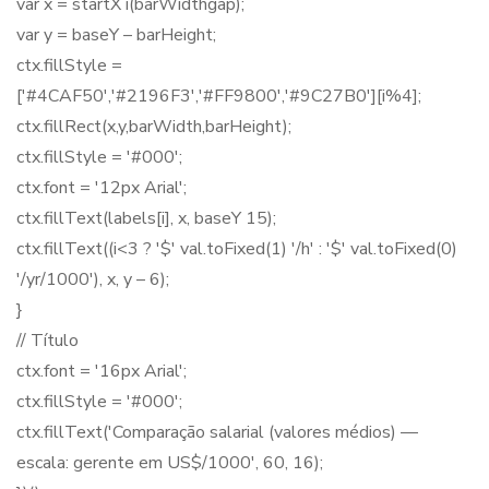
var x = startX i(barWidthgap);
var y = baseY – barHeight;
ctx.fillStyle =
['#4CAF50','#2196F3','#FF9800','#9C27B0'][i%4];
ctx.fillRect(x,y,barWidth,barHeight);
ctx.fillStyle = '#000';
ctx.font = '12px Arial';
ctx.fillText(labels[i], x, baseY 15);
ctx.fillText((i<3 ? '$' val.toFixed(1) '/h' : '$' val.toFixed(0)
'/yr/1000'), x, y – 6);
}
// Título
ctx.font = '16px Arial';
ctx.fillStyle = '#000';
ctx.fillText('Comparação salarial (valores médios) —
escala: gerente em US$/1000', 60, 16);