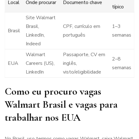
Local
Onde procurar
Documento chave
típico
Site Walmart
Brasil,
CPF, currículo em
1–3
Brasil
LinkedIn,
português
semanas
Indeed
Walmart
Passaporte, CV em
2–8
EUA
Careers (US),
inglês,
semanas
LinkedIn
visto/eligibilidade
Como eu procuro vagas
Walmart Brasil e vagas para
trabalhar nos EUA
No Brasil, uso termos como vagas Walmart, caixa Walmart