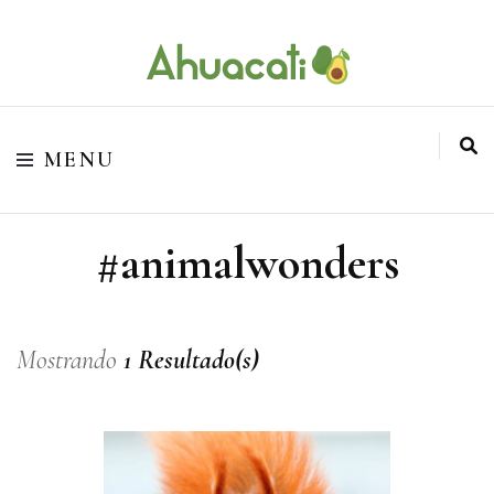
O melhor da Internet em um só lugar
Ahuacati
MENU
#animalwonders
Mostrando
1 Resultado(s)