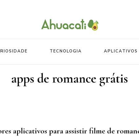
O melhor da Internet em um só lugar
Ahuacati
RIOSIDADE
TECNOLOGIA
APLICATIVOS
apps de romance grátis
Mundo
Beleza
Mundo do esporte
Esportes
Mundo Animal
Divertidos
res aplicativos para assistir filme de roman