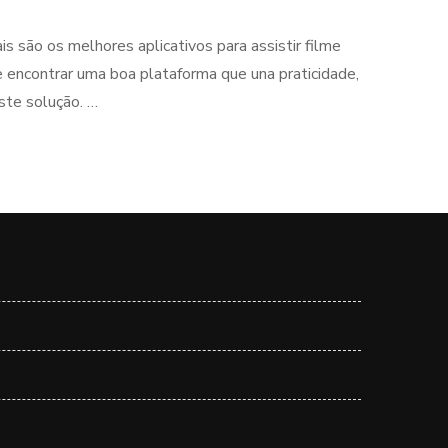
s são os melhores aplicativos para assistir filme
e encontrar uma boa plataforma que una praticidade,
ste solução. …