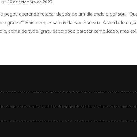
em
16 de setembro de 2025
se pegou querendo relaxar depois de um dia cheio e pensou: “Quai
ce grátis?” Pois bem, essa dúvida não é só sua. A verdade é qu
e e, acima de tudo, gratuidade pode parecer complicado, mas exi