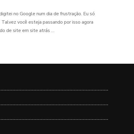
igitei no Google num dia de frustração. Eu só
. Talvez você esteja passando por isso agora
o de site em site atrás …