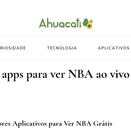
O melhor da Internet em um só lugar
Ahuacati
RIOSIDADE
TECNOLOGIA
APLICATIVOS
apps para ver NBA ao vivo
Mundo
Beleza
Mundo do esporte
Esportes
Mundo Animal
Divertidos
res Aplicativos para Ver NBA Grátis