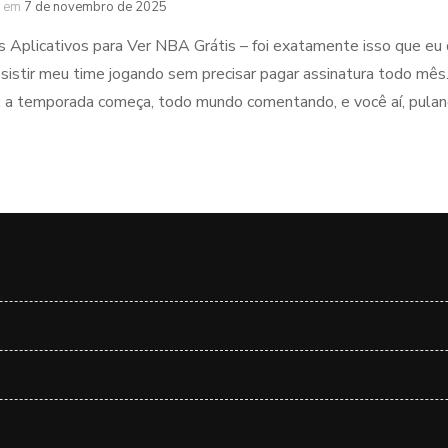
em
7 de novembro de 2025
 Aplicativos para Ver NBA Grátis – foi exatamente isso que eu d
ssistir meu time jogando sem precisar pagar assinatura todo mês
a temporada começa, todo mundo comentando, e você aí, puland