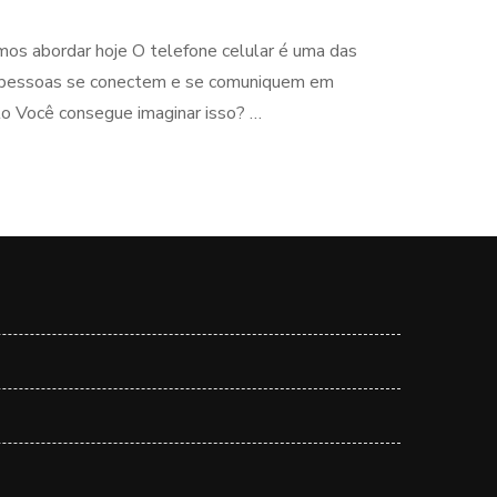
mos abordar hoje O telefone celular é uma das
as pessoas se conectem e se comuniquem em
ilo Você consegue imaginar isso? …