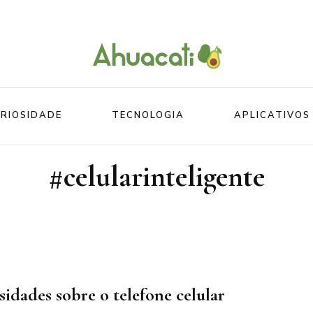
O melhor da Internet em um só lugar
Ahuacati
RIOSIDADE
TECNOLOGIA
APLICATIVOS
#celularinteligente
Mundo
Beleza
Mundo do esporte
Esportes
Mundo Animal
Divertidos
sidades sobre o telefone celular