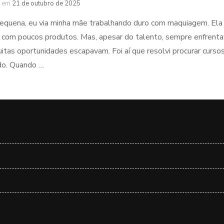
em
21 de outubro de 2025
quena, eu via minha mãe trabalhando duro com maquiagem. Ela t
 com poucos produtos. Mas, apesar do talento, sempre enfrentava
uitas oportunidades escapavam. Foi aí que resolvi procurar cur
ado. Quando …