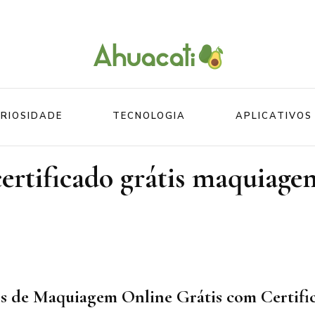
O melhor da Internet em um só lugar
Ahuacati
RIOSIDADE
TECNOLOGIA
APLICATIVOS
certificado grátis maquiage
Mundo
Beleza
Mundo do esporte
Esportes
Mundo Animal
Divertidos
s de Maquiagem Online Grátis com Certifi