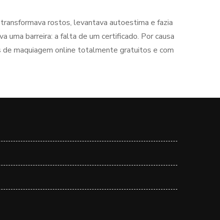
ransformava rostos, levantava autoestima e fazia
 uma barreira: a falta de um certificado. Por causa
sos de maquiagem online totalmente gratuitos e com