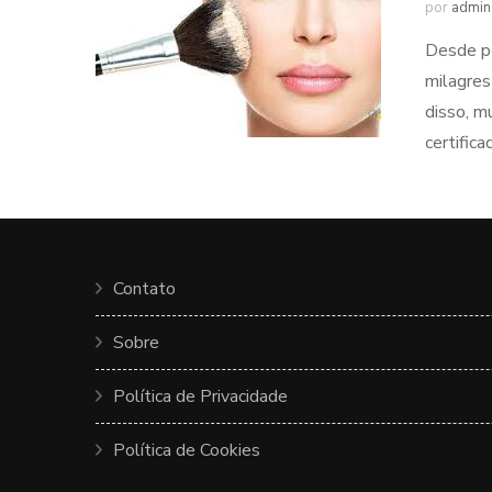
por
admin
Desde pe
milagres
disso, m
certific
Contato
Sobre
Política de Privacidade
Política de Cookies