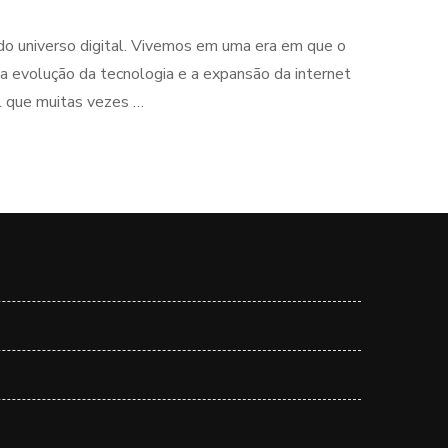
 do universo digital. Vivemos em uma era em que o
a evolução da tecnologia e a expansão da internet
al que muitas vezes …