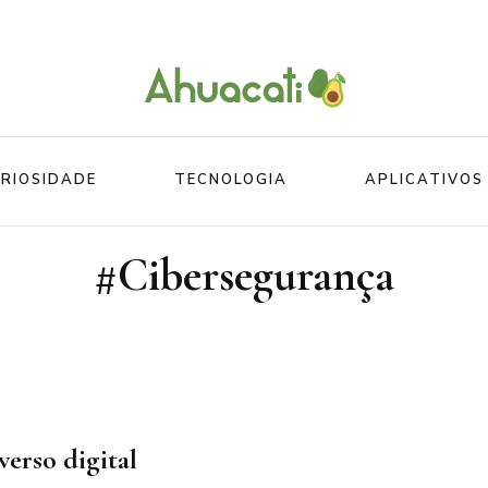
O melhor da Internet em um só lugar
Ahuacati
RIOSIDADE
TECNOLOGIA
APLICATIVOS
#Cibersegurança
Mundo
Beleza
Mundo do esporte
Esportes
Mundo Animal
Divertidos
verso digital