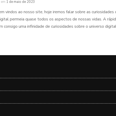
em
1 de maio de 2023
m vindos ao nosso site, hoje iremos falar sobre as curiosidades
gital permeia quase todos os aspectos de nossas vidas. A rápid
m consigo uma infinidade de curiosidades sobre o universo digit