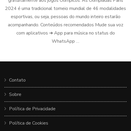
gratuitamente aos jogos Olímpicos. As Olimpíadas Paris
2024 é uma tradicional torneio mundial de 46 modalidades
esportivas, ou seja, pessoas do mundo inteiro estarão
acompanhando. Conteúdos recomendados Mude sua voz
com aplicativos ➜ App para música no status do
WhatsApp …
Contato
Sobre
Política de Privacidade
Política de Cookies