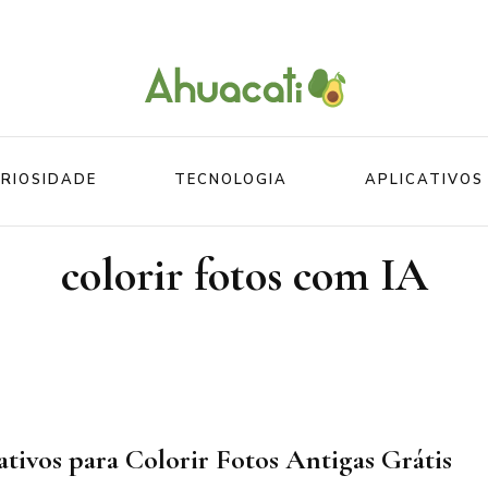
O melhor da Internet em um só lugar
Ahuacati
RIOSIDADE
TECNOLOGIA
APLICATIVOS
colorir fotos com IA
Mundo
Beleza
Mundo do esporte
Esportes
Mundo Animal
Divertidos
ativos para Colorir Fotos Antigas Grátis