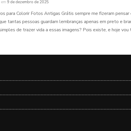
em
9 de dezembro de 2025
vos para Colorir Fotos Antigas Grátis sempre me fizeram pensar 
á que tantas pessoas guardam lembranças apenas em preto e branc
simples de trazer vida a essas imagens? Pois existe, e hoje vou 