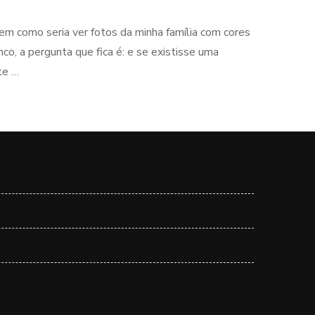
em como seria ver fotos da minha família com cores
o, a pergunta que fica é: e se existisse uma
te …