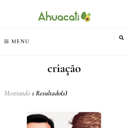
O melhor da Internet em um só lugar
Ahuacati
MENU
criação
Mostrando
1 Resultado(s)