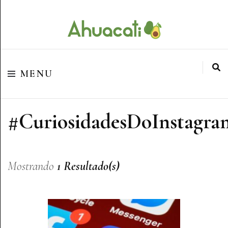
O melhor da Internet em um só lugar
Ahuacati
MENU
#CuriosidadesDoInstagra
Mostrando
1 Resultado(s)