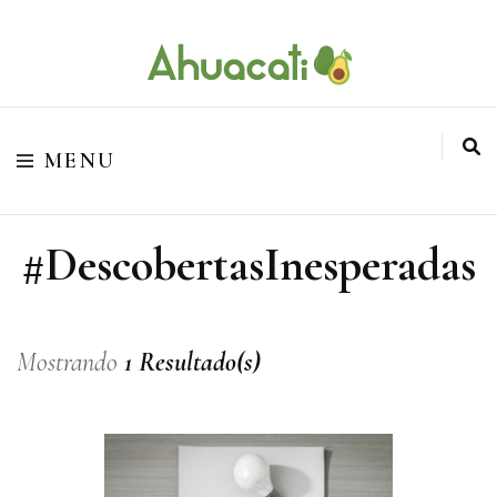
O melhor da Internet em um só lugar
Ahuacati
MENU
#DescobertasInesperadas
Mostrando
1 Resultado(s)