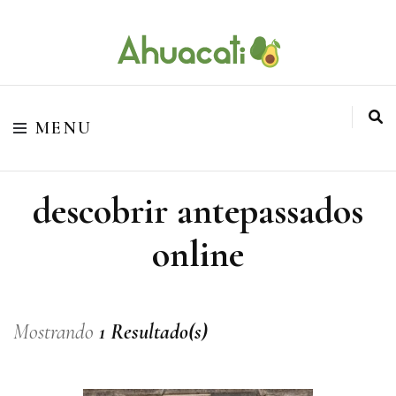
O melhor da Internet em um só lugar
Ahuacati
MENU
descobrir antepassados
online
Mostrando
1 Resultado(s)