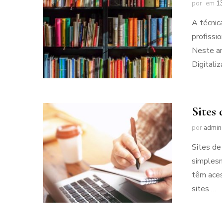
por
em
1
A técnic
profissi
Neste ar
Digitali
Sites 
por
admin
Sites de
simplesm
têm aces
sites …