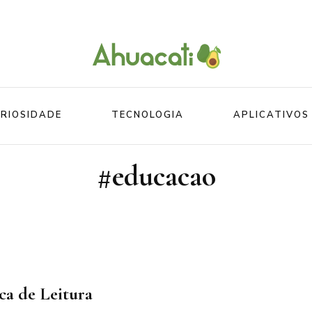
O melhor da Internet em um só lugar
Ahuacati
RIOSIDADE
TECNOLOGIA
APLICATIVOS
#educacao
Mundo
Beleza
Mundo do esporte
Esportes
Mundo Animal
Divertidos
ca de Leitura