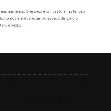
seus mistérios. O espaço é um vasto e misterioso
astrónomos e entusiastas do espaço de todo o
ril e vazio, …