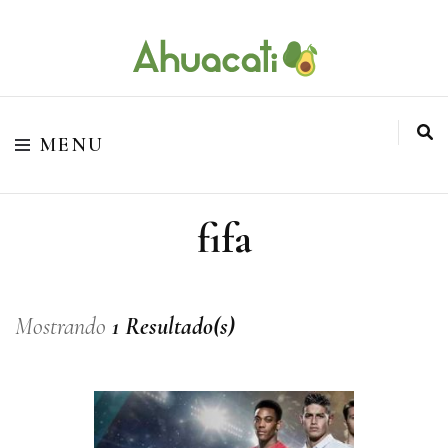
O melhor da Internet em um só lugar
Ahuacati
MENU
fifa
Mostrando
1 Resultado(s)