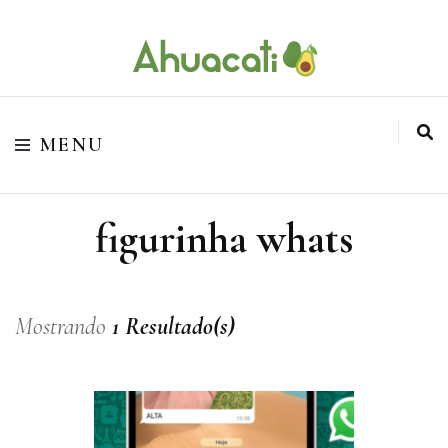
O melhor da Internet em um só lugar
Ahuacati
MENU
figurinha whats
Mostrando
1 Resultado(s)