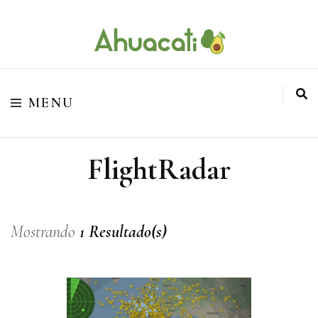
O melhor da Internet em um só lugar
Ahuacati
MENU
FlightRadar
Mostrando
1 Resultado(s)