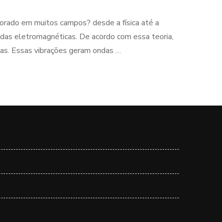
lorado em muitos campos? desde a física até a
 ondas eletromagnéticas. De acordo com essa teoria,
cias. Essas vibrações geram ondas …