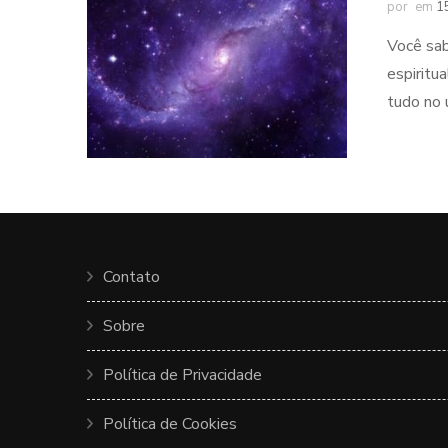
por
em
1
Você sab
espiritu
tudo no 
Contato
Sobre
Política de Privacidade
Política de Cookies