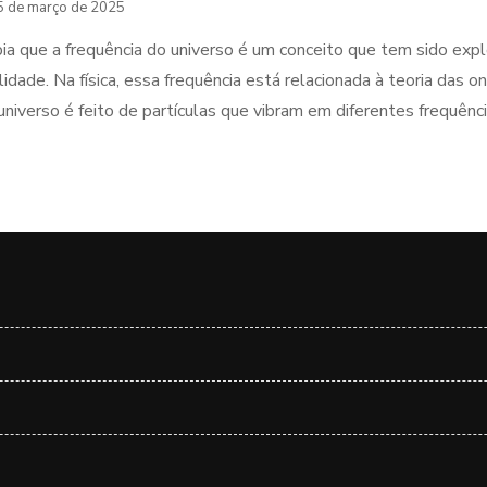
5 de março de 2025
ia que a frequência do universo é um conceito que tem sido exp
alidade. Na física, essa frequência está relacionada à teoria das
universo é feito de partículas que vibram em diferentes frequên