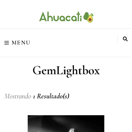
O melhor da Internet em um só lugar
Ahuacati
MENU
GemLightbox
Mostrando
1 Resultado(s)