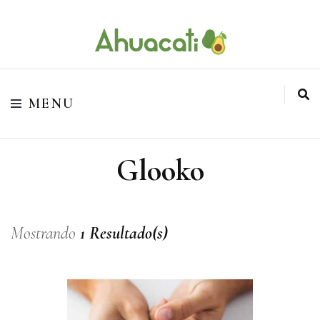
O melhor da Internet em um só lugar
Ahuacati
MENU
Glooko
Mostrando
1 Resultado(s)