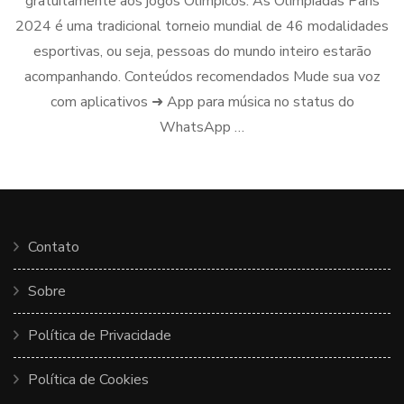
gratuitamente aos jogos Olímpicos. As Olimpíadas Paris
2024 é uma tradicional torneio mundial de 46 modalidades
esportivas, ou seja, pessoas do mundo inteiro estarão
acompanhando. Conteúdos recomendados Mude sua voz
com aplicativos ➜ App para música no status do
WhatsApp …
Contato
Sobre
Política de Privacidade
Política de Cookies