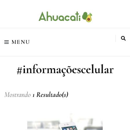
O melhor da Internet em um só lugar
Ahuacati
MENU
#informaçõescelular
Mostrando
1 Resultado(s)