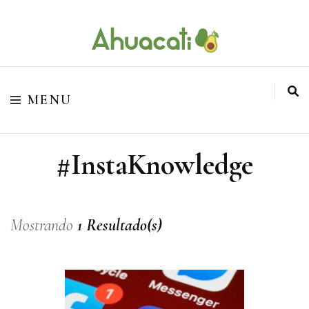
O melhor da Internet em um só lugar
Ahuacati
MENU
#InstaKnowledge
Mostrando
1 Resultado(s)