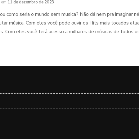
em
11 de dezembro de 2023
nou como seria o mundo sem música? Não dá nem pra imaginar né?
utar música. Com eles você pode ouvir os Hits mais tocados a
es. Com eles você terá acesso a milhares de músicas de todos o