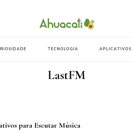
O melhor da Internet em um só lugar
Ahuacati
RIOSIDADE
TECNOLOGIA
APLICATIVOS
LastFM
Mundo
Beleza
Mundo do esporte
Esportes
Mundo Animal
Divertidos
ativos para Escutar Música