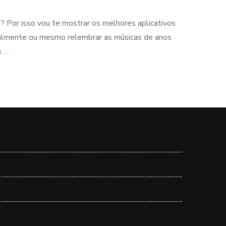
 Por isso vou te mostrar os melhores aplicativos
tualmente ou mesmo relembrar as músicas de anos
s …