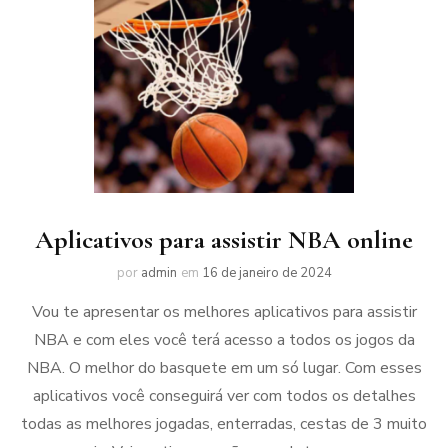
Aplicativos para assistir NBA online
por
admin
em
16 de janeiro de 2024
Vou te apresentar os melhores aplicativos para assistir
NBA e com eles você terá acesso a todos os jogos da
NBA. O melhor do basquete em um só lugar. Com esses
aplicativos você conseguirá ver com todos os detalhes
todas as melhores jogadas, enterradas, cestas de 3 muito