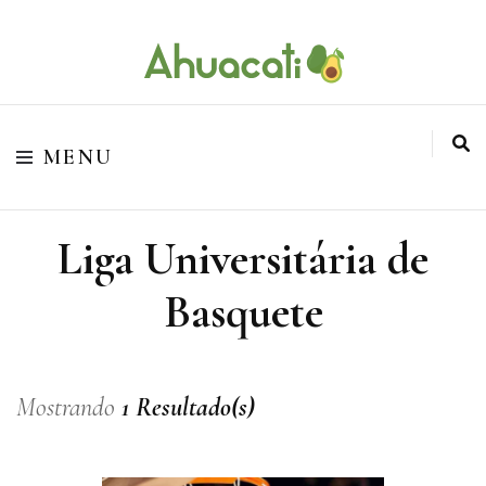
O melhor da Internet em um só lugar
Ahuacati
MENU
Liga Universitária de
Basquete
Mostrando
1 Resultado(s)