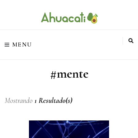
O melhor da Internet em um só lugar
Ahuacati
MENU
#mente
Mostrando
1 Resultado(s)