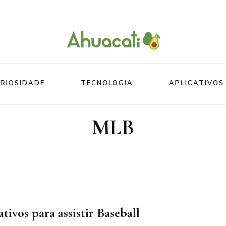
O melhor da Internet em um só lugar
Ahuacati
RIOSIDADE
TECNOLOGIA
APLICATIVOS
MLB
Mundo
Beleza
Mundo do esporte
Esportes
Mundo Animal
Divertidos
tivos para assistir Baseball