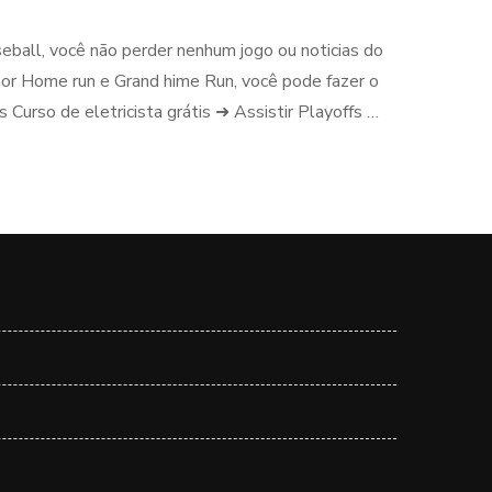
seball, você não perder nenhum jogo ou noticias do
hor Home run e Grand hime Run, você pode fazer o
Curso de eletricista grátis ➜ Assistir Playoffs …