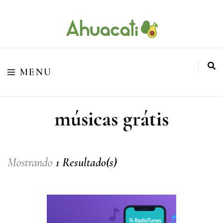
O melhor da Internet em um só lugar
Ahuacati
MENU
músicas grátis
Mostrando
1 Resultado(s)