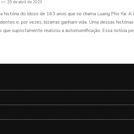
em
29 de abril de 2023
a história do Idoso de 163 anos que se chama Luang Pho Yai. A 
dentes e, por vezes, bizarras ganham vida. Uma dessas história
 que supostamente realizou a automumificação. Essa notícia pe