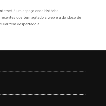
internet é um espaço onde histórias
s recentes que tem agitado a web é a do idoso de
culiar tem despertado a …