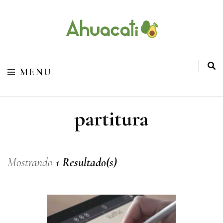
O melhor da Internet em um só lugar
Ahuacati
MENU
partitura
Mostrando
1 Resultado(s)