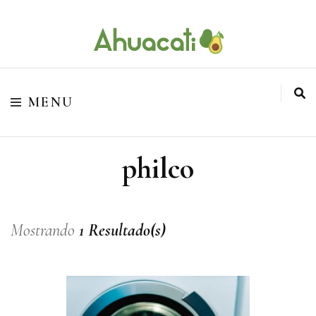
O melhor da Internet em um só lugar
Ahuacati
MENU
philco
Mostrando
1 Resultado(s)