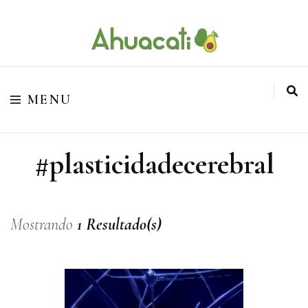
O melhor da Internet em um só lugar
Ahuacati
MENU
#plasticidadecerebral
Mostrando
1 Resultado(s)