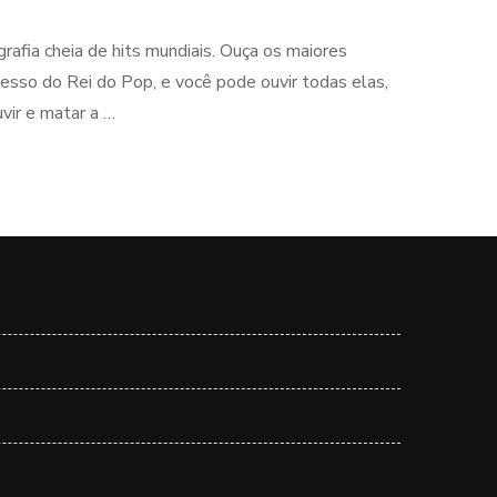
afia cheia de hits mundiais. Ouça os maiores
cesso do Rei do Pop, e você pode ouvir todas elas,
vir e matar a …