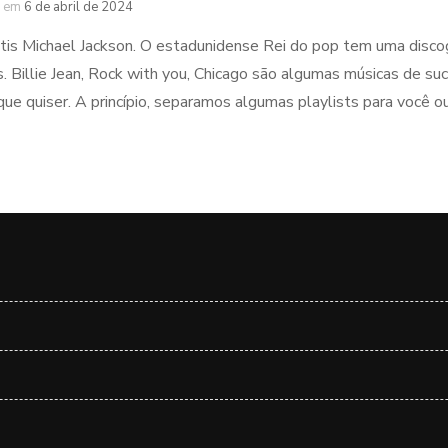
em
6 de abril de 2024
tis Michael Jackson. O estadunidense Rei do pop tem uma discogr
. Billie Jean, Rock with you, Chicago são algumas músicas de su
ue quiser. A princípio, separamos algumas playlists para você ou